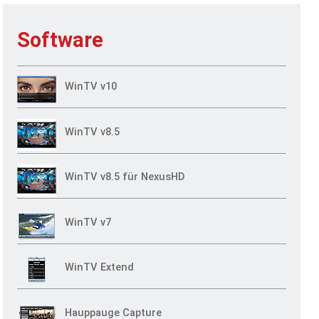
KONTAKT
Software
WinTV v10
WinTV v8.5
WinTV v8.5 für NexusHD
WinTV v7
WinTV Extend
Hauppauge Capture