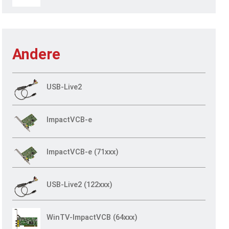
Andere
USB-Live2
ImpactVCB-e
ImpactVCB-e (71xxx)
USB-Live2 (122xxx)
WinTV-ImpactVCB (64xxx)