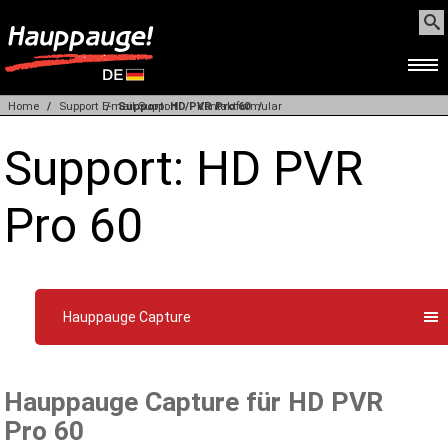
Home
Support
E-mail Support
Support: HD PVR Pro 60
Kontaktformular
HOME
Support: HD PVR
PRODUKTE
Pro 60
SUPPORT
Hauppauge Capture
WEBSHOP
BEZUGSQUELLEN
Hauppauge Capture für HD PVR
Pro 60