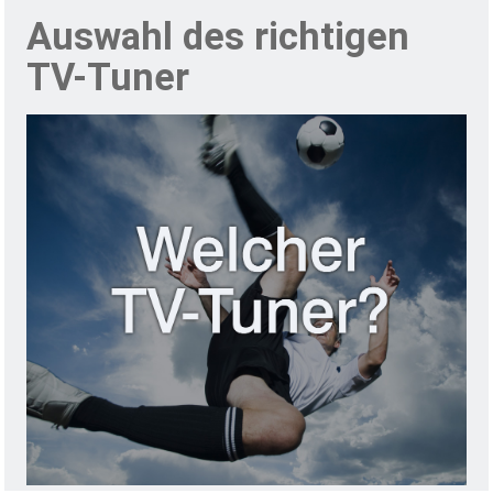
KONTAKT
Auswahl des richtigen
TV-Tuner
WinTV-soloHD
WinTV-quadHD
WinTV-dualHD
WinTV-HVR-
935HD